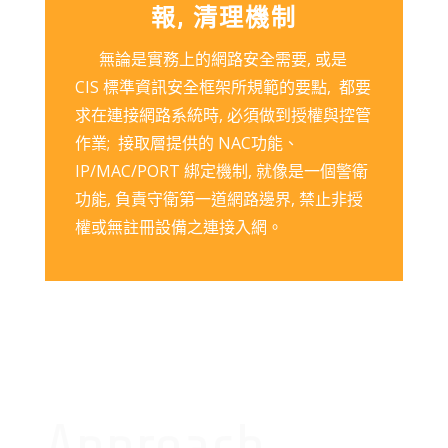
報, 清理機制
無論是實務上的網路安全需要, 或是
CIS 標準資訊安全框架所規範的要點, 都要
求在連接網路系統時, 必須做到授權與控管
作業; 接取層提供的 NAC功能、
IP/MAC/PORT 綁定機制, 就像是一個警衛
功能, 負責守衛第一道網路邊界, 禁止非授
權或無註冊設備之連接入網。
Approach